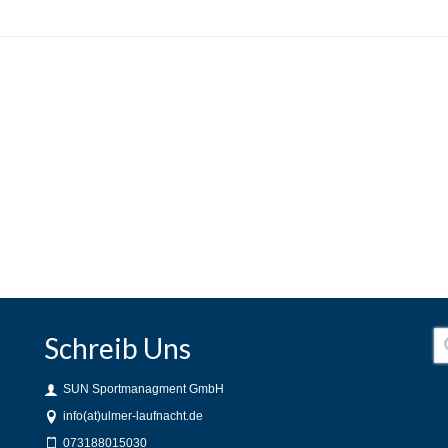
Schreib Uns
SUN Sportmanagment GmbH
info(at)ulmer-laufnacht.de
073188015030