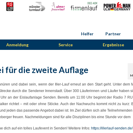
Helfer
Partner
Anmeldung
Service
Ergebnisse
ei für die zweite Auflage
M
ren und dabei sein, wenn der Iller-Lauf erneut an den Start geht. Unter dem M
e Strecke durch die Sendener Innenstadt. Über 300 Läuferinnen und Läufer haben si
0 Uhr an der Eislaufanlage Senden. Bereits um 11:00 Uhr beginnt der Radio 7 R
lker richtet – mit oder ohne Stöcke. Auch der Nachwuchs kommt nicht zu kurz: 
e und jeden das passende Angebot dabei ist. Im Ziel dürfen sich alle Teilnehmenden
berger freuen. Nachmeldungen sind für alle Disziplinen bis eine Stunde vor dem
ue dich auf ein tolles Laufevent in Senden! Weitere Infos:
https://illerlauf-senden.de/