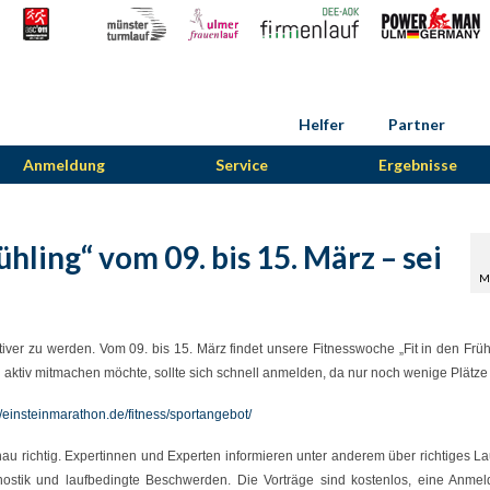
Helfer
Partner
Anmeldung
Service
Ergebnisse
hling“ vom 09. bis 15. März – sei
M
er zu werden. Vom 09. bis 15. März findet unsere Fitnesswoche „Fit in den Frühli
aktiv mitmachen möchte, sollte sich schnell anmelden, da nur noch wenige Plätze f
//einsteinmarathon.de/fitness/sportangebot/
u richtig. Expertinnen und Experten informieren unter anderem über richtiges Lau
nostik und laufbedingte Beschwerden. Die Vorträge sind kostenlos, eine Anme