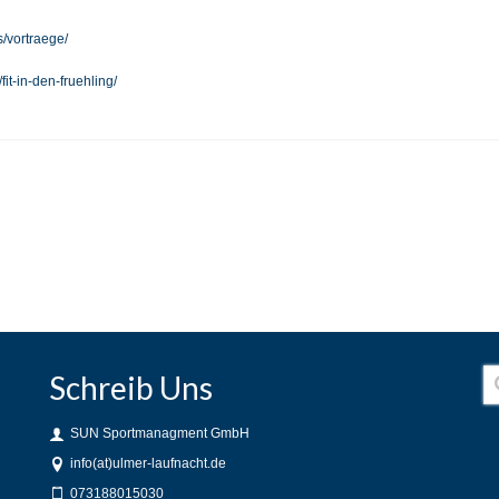
s/vortraege/
fit-in-den-fruehling/
Schreib Uns
SUN Sportmanagment GmbH
info(at)ulmer-laufnacht.de
073188015030